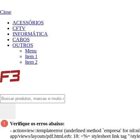
Close
ACESSÓRIOS
CFTV
INFORMÁTICA
CABOS
OUTROS
Menu
Item 1
Item 2
Verifique os erros abaixo:
- actionview::templateerror (undefined method `empresa' for nil:nil
app/views/layouts/pdf.html.erb: 18: <%= stylesheet link tag "/styl