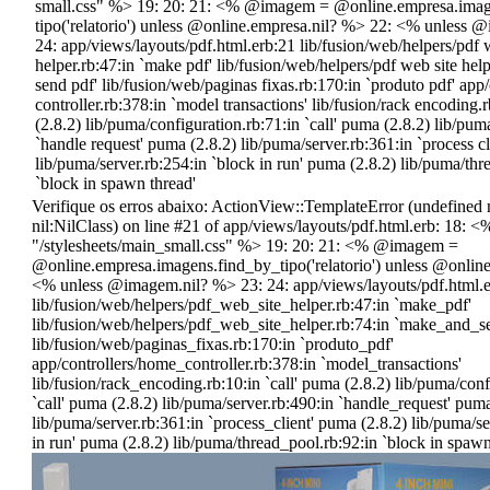
small.css" %> 19: 20: 21: <% @imagem = @online.empresa.imag
tipo('relatorio') unless @online.empresa.nil? %> 22: <% unless 
24: app/views/layouts/pdf.html.erb:21 lib/fusion/web/helpers/pdf 
helper.rb:47:in `make pdf' lib/fusion/web/helpers/pdf web site hel
send pdf' lib/fusion/web/paginas fixas.rb:170:in `produto pdf' app
controller.rb:378:in `model transactions' lib/fusion/rack encoding.r
(2.8.2) lib/puma/configuration.rb:71:in `call' puma (2.8.2) lib/pum
`handle request' puma (2.8.2) lib/puma/server.rb:361:in `process cl
lib/puma/server.rb:254:in `block in run' puma (2.8.2) lib/puma/thr
`block in spawn thread'
Verifique os erros abaixo: ActionView::TemplateError (undefined 
nil:NilClass) on line #21 of app/views/layouts/pdf.html.erb: 18: <
"/stylesheets/main_small.css" %> 19: 20: 21: <% @imagem =
@online.empresa.imagens.find_by_tipo('relatorio') unless @onlin
<% unless @imagem.nil? %> 23: 24: app/views/layouts/pdf.html.
lib/fusion/web/helpers/pdf_web_site_helper.rb:47:in `make_pdf'
lib/fusion/web/helpers/pdf_web_site_helper.rb:74:in `make_and_s
lib/fusion/web/paginas_fixas.rb:170:in `produto_pdf'
app/controllers/home_controller.rb:378:in `model_transactions'
lib/fusion/rack_encoding.rb:10:in `call' puma (2.8.2) lib/puma/conf
`call' puma (2.8.2) lib/puma/server.rb:490:in `handle_request' puma
lib/puma/server.rb:361:in `process_client' puma (2.8.2) lib/puma/se
in run' puma (2.8.2) lib/puma/thread_pool.rb:92:in `block in spaw