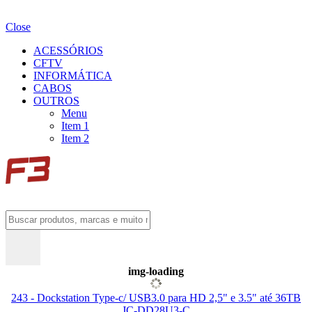
Close
ACESSÓRIOS
CFTV
INFORMÁTICA
CABOS
OUTROS
Menu
Item 1
Item 2
img-loading
243 - Dockstation Type-c/ USB3.0 para HD 2,5" e 3.5" até 36TB
JC-DD28U3-C