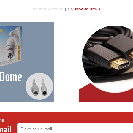
1
2
3
PRIMEIRA
ANTERIOR
PRÓXIMO
ÚLTIMA
DMI
mail