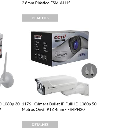
2.8mm Plástico FSM-AH15
DETALHES
HD 1080p 30
1176 - Câmera Bullet IP FullHD 1080p 50
W
Metros Onvif PTZ 4mm - FS-IPH20
DETALHES