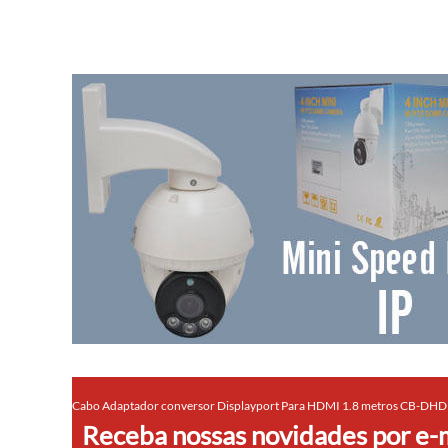
Cabo Adaptador conversor Displayport Para HDMI 1.8 metros CB-DH
Receba nossas novidades por e-