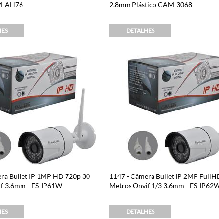
SM-AH76
2.8mm Plástico CAM-3068
HES
DETALHES
ra Bullet IP 1MP HD 720p 30
1147 - Câmera Bullet IP 2MP Full
if 3.6mm - FS-IP61W
Metros Onvif 1/3 3.6mm - FS-IP62
HES
DETALHES