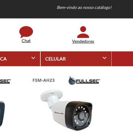
Bem-vindo ao nosso catálogo!
Chat
Vendedores
+
+
ICA
CELULAR